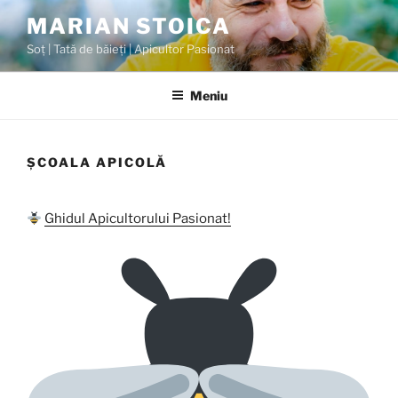
MARIAN STOICA
Soț | Tată de băieți | Apicultor Pasionat
Meniu
ȘCOALA APICOLĂ
Ghidul Apicultorului Pasionat!