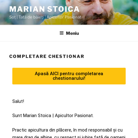
MARIAN STOICA
Soț | Tată de băieți | Apicultor Pasionat
Meniu
COMPLETARE CHESTIONAR
Apasă AICI pentru completarea
chestionarului!
Salut!
Sunt Marian Stoica | Apicultor Pasionat.
Practic apicultura din plăcere, în mod responsabil și cu
mare drag de albine, cu respect și iubire față de oameni