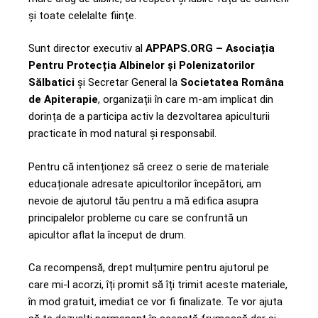
și toate celelalte ființe.
Sunt director executiv al
APPAPS.ORG – Asociația
Pentru Protecția Albinelor și Polenizatorilor
Sălbatici
și Secretar General la
Societatea Româna
de Apiterapie
, organizații în care m-am implicat din
dorința de a participa activ la dezvoltarea apiculturii
practicate în mod natural și responsabil.
Pentru că intenționez să creez o serie de materiale
educaționale adresate apicultorilor începători, am
nevoie de ajutorul tău pentru a mă edifica asupra
principalelor probleme cu care se confruntă un
apicultor aflat la început de drum.
Ca recompensă, drept mulțumire pentru ajutorul pe
care mi-l acorzi, îți promit să îți trimit aceste materiale,
în mod gratuit, imediat ce vor fi finalizate. Te vor ajuta