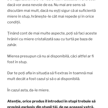
dacă vor avea nevoie de ea. Nu mai are sens să
discutăm mai mult, dacă nu eșți sigur că ai suficientă
miere în stup, hrănește-le cât mai repede și în orice
condiții.
Ținând cont de mai multe aspecte, poți să faci aceste
hrăniri cu miere cristalizată sau cu turtă pe baza de
zahăr.
Mierea presupun că nu ai disponibilă, căci altfel ar fi
fost în stup.
Dar te poți afla in situația să fi extras în toamnă mai
mult decât a fost cazul și să o ai disponibilă.
În cazul asta, da-le miere.
Atenție, orice produs îl introduci în stupi trebuie să
provină exclusiv din stupii tăi, de pe aceeași vatră.