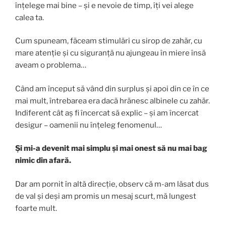
înțelege mai bine – și e nevoie de timp, îți vei alege
calea ta.
Cum spuneam, făceam stimulări cu sirop de zahăr, cu
mare atenție și cu siguranță nu ajungeau în miere însă
aveam o problema…
Când am început să vând din surplus și apoi din ce în ce
mai mult, întrebarea era dacă hrănesc albinele cu zahăr.
Indiferent cât aș fi încercat să explic – și am încercat
desigur – oamenii nu înțeleg fenomenul…
Și mi-a devenit mai simplu și mai onest să nu mai bag
nimic din afară.
Dar am pornit în altă direcție, observ că m-am lăsat dus
de val și deși am promis un mesaj scurt, mă lungest
foarte mult.