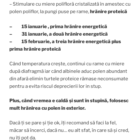
– Stimulare cu miere polifloră cristalizată în amestec cu
polen poliflor, la pungi puse pe rame,
hrănire proteică
– 15 ianuarie , prima hrănire energetică
– 31 ianuarie, a două hrănire energetică
– 15 februarie, a treia hrănire energetică plus
prima hrănire proteică
Când temperatura crește, continui cu rame cu miere
după diafragmă iar când albinele aduc polen abundant
din afară elimin turtele proteice rămase neconsumate
pentru a evita riscul deprecierii lor in stup.
Plus, când vremea e caldă și sunt în stupină, folosesc
mult hrănirea cu polen în exterior.
Dacă ți se pare și ție ok, îți recomand să faci la fel,
măcar să încerci, dacă nu… eu alt sfat, în care să și cred,
nu îți pot da.