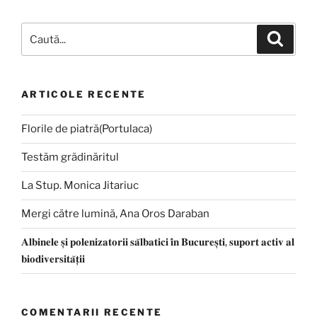
ARTICOLE RECENTE
Florile de piatră(Portulaca)
Testăm grădinăritul
La Stup. Monica Jitariuc
Mergi către lumină, Ana Oros Daraban
𝐀𝐥𝐛𝐢𝐧𝐞𝐥𝐞 𝐬̦𝐢 𝐩𝐨𝐥𝐞𝐧𝐢𝐳𝐚𝐭𝐨𝐫𝐢𝐢 𝐬𝐚̆𝐥𝐛𝐚𝐭𝐢𝐜𝐢 𝐢̂𝐧 𝐁𝐮𝐜𝐮𝐫𝐞𝐬̦𝐭𝐢, 𝐬𝐮𝐩𝐨𝐫𝐭 𝐚𝐜𝐭𝐢𝐯 𝐚𝐥
𝐛𝐢𝐨𝐝𝐢𝐯𝐞𝐫𝐬𝐢𝐭𝐚̆𝐭̦𝐢𝐢
COMENTARII RECENTE