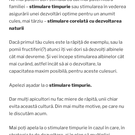
familiei –
stimulare timpurie
sau stimularea în vederea
asigurării unei dezvoltări optime pentru un anumit
cules, mai târziu –
stimulare corelată cu dezvoltarea
naturii
Dacă primul tău cules este la răpiță de exemplu, sau la
pomii fructiferi(?) atunci îți vei dori să dezvolți albinele
cât mai devreme. Și vei începe stimularea albinelor cât
mai curând, astfel încât să ai o dezvoltare, la
capacitatea maxim posibilă, pentru aceste culesuri.
Apelezi așadar la o
stimulare timpurie.
Dar mulți apicultori nu fac miere de răpită, unii chiar
evita această cultură. Din mai multe motive, pe care nu
le discutăm acum.
Mai poți apela la o stimulare timpurie în cazul în care, în
strategia ta de dezvoltare, ai în plan să multiplici