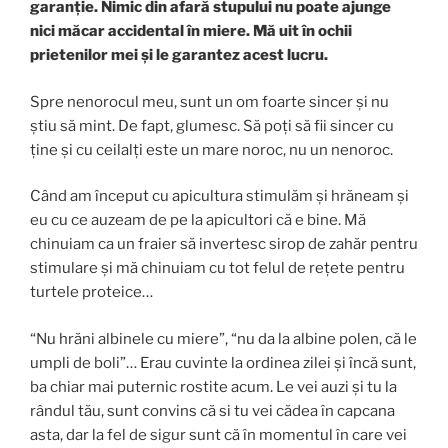
garanție. Nimic din afară stupului nu poate ajunge
nici măcar accidental în miere. Mă uit în ochii
prietenilor mei și le garantez acest lucru.
Spre nenorocul meu, sunt un om foarte sincer și nu
știu să mint. De fapt, glumesc. Să poți să fii sincer cu
ține și cu ceilalți este un mare noroc, nu un nenoroc.
Când am început cu apicultura stimulăm și hrăneam și
eu cu ce auzeam de pe la apicultori că e bine. Mă
chinuiam ca un fraier să invertesc sirop de zahăr pentru
stimulare și mă chinuiam cu tot felul de rețete pentru
turtele proteice…
“Nu hrăni albinele cu miere”, “nu da la albine polen, că le
umpli de boli”… Erau cuvinte la ordinea zilei și încă sunt,
ba chiar mai puternic rostite acum. Le vei auzi și tu la
rândul tău, sunt convins că si tu vei cădea în capcana
asta, dar la fel de sigur sunt că în momentul în care vei