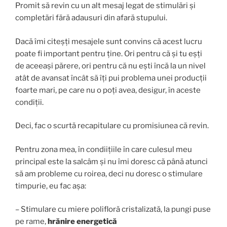
Promit să revin cu un alt mesaj legat de stimulări și
completări fără adausuri din afară stupului.
Dacă îmi citeșți mesajele sunt convins că acest lucru
poate fi important pentru ține. Ori pentru că și tu eșți
de aceeași părere, ori pentru că nu ești încă la un nivel
atât de avansat încât să îți pui problema unei producții
foarte mari, pe care nu o poți avea, desigur, în aceste
condiții.
Deci, fac o scurtă recapitulare cu promisiunea că revin.
Pentru zona mea, în condiițiile în care culesul meu
principal este la salcâm și nu îmi doresc că până atunci
să am probleme cu roirea, deci nu doresc o stimulare
timpurie, eu fac așa:
–
Stimulare cu miere polifloră cristalizată, la pungi puse
pe rame,
hrănire energetică