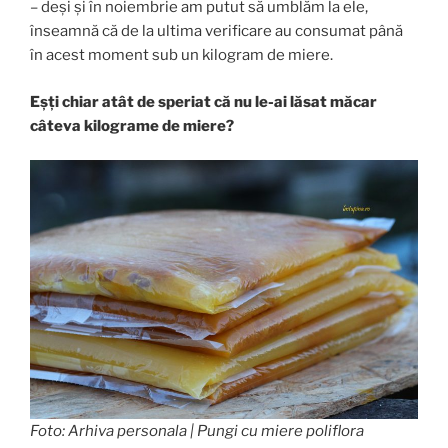
– deși și în noiembrie am putut să umblăm la ele,
înseamnă că de la ultima verificare au consumat până
în acest moment sub un kilogram de miere.
Eșți chiar atât de speriat că nu le-ai lăsat măcar
câteva kilograme de miere?
Foto: Arhiva personala | Pungi cu miere poliflora