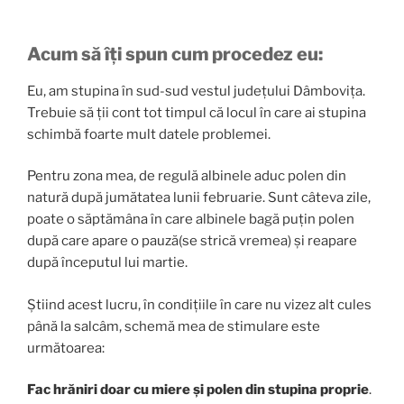
Acum să îți spun cum procedez eu:
Eu, am stupina în sud-sud vestul județului Dâmbovița.
Trebuie să ții cont tot timpul că locul în care ai stupina
schimbă foarte mult datele problemei.
Pentru zona mea, de regulă albinele aduc polen din
natură după jumătatea lunii februarie. Sunt câteva zile,
poate o săptămâna în care albinele bagă puțin polen
după care apare o pauză(se strică vremea) și reapare
după începutul lui martie.
Știind acest lucru, în condițiile în care nu vizez alt cules
până la salcâm, schemă mea de stimulare este
următoarea:
Fac hrăniri doar cu miere și polen din stupina proprie
.