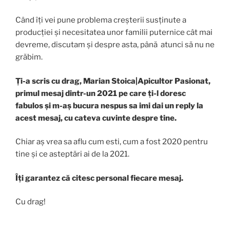
Când îți vei pune problema creșterii susținute a
producției și necesitatea unor familii puternice cât mai
devreme, discutam și despre asta, până atunci să nu ne
grăbim.
Ți-a scris cu drag, Marian Stoica|Apicultor Pasionat,
primul mesaj dintr-un 2021 pe care ți-l doresc
fabulos și m-aș bucura nespus sa imi dai un reply la
acest mesaj, cu cateva cuvinte despre tine.
Chiar aș vrea sa aflu cum esti, cum a fost 2020 pentru
tine și ce asteptări ai de la 2021.
Îți garantez că citesc personal fiecare mesaj.
Cu drag!