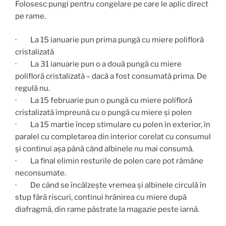
Folosesc pungi pentru congelare pe care le aplic direct
pe rame.
· La 15 ianuarie pun prima pungă cu miere polifloră
cristalizată
· La 31 ianuarie pun o a două pungă cu miere
polifloră cristalizată – dacă a fost consumată prima. De
regulă nu.
· La 15 februarie pun o pungă cu miere polifloră
cristalizată împreună cu o pungă cu miere și polen
· La 15 martie încep stimulare cu polen în exterior, în
paralel cu completarea din interior corelat cu consumul
și continui așa până când albinele nu mai consumă.
· La final elimin resturile de polen care pot rămâne
neconsumate.
· De când se încălzește vremea și albinele circulă în
stup fără riscuri, continui hrănirea cu miere după
diafragmă, din rame păstrate la magazie peste iarnă.