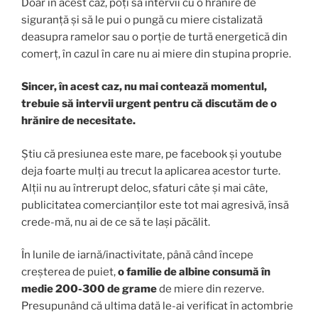
Doar în acest caz, poți să intervii cu o hrănire de
siguranță și să le pui o pungă cu miere cistalizată
deasupra ramelor sau o porție de turtă energetică din
comerț, în cazul în care nu ai miere din stupina proprie.
Sincer, în acest caz, nu mai contează momentul,
trebuie să intervii urgent pentru că discutăm de o
hrănire de necesitate.
Știu că presiunea este mare, pe facebook și youtube
deja foarte mulți au trecut la aplicarea acestor turte.
Alții nu au întrerupt deloc, sfaturi câte și mai câte,
publicitatea comercianților este tot mai agresivă, însă
crede-mă, nu ai de ce să te lași păcălit.
În lunile de iarnă/inactivitate, până când începe
creșterea de puiet,
o familie de albine consumă în
medie 200-300 de grame
de miere din rezerve.
Presupunând că ultima dată le-ai verificat în actombrie