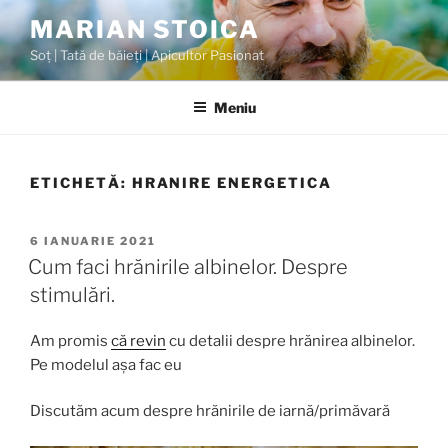
MARIAN STOICA
Soț | Tată de băieți | Apicultor Pasionat
Meniu
ETICHETĂ:
HRANIRE ENERGETICA
6 IANUARIE 2021
Cum faci hrănirile albinelor. Despre
stimulări.
Am promis
că revin
cu detalii despre hrănirea albinelor.
Pe modelul așa fac eu
Discutăm acum despre hrănirile de iarnă/primăvară