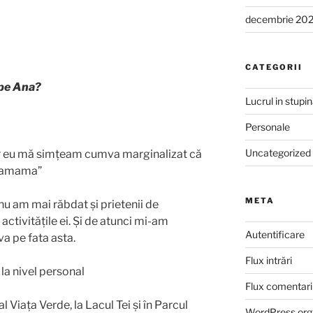
decembrie 20
CATEGORII
 pe Ana?
Lucrul in stupi
Personale
Uncategorized
 Iar eu mă simțeam cumva marginalizat că
chamama”
META
u am mai răbdat și prietenii de
ctivitățile ei. Și de atunci mi-am
Autentificare
a pe fata asta.
Flux intrări
 la nivel personal
Flux comentari
 Viața Verde, la Lacul Tei și în Parcul
WordPress.org