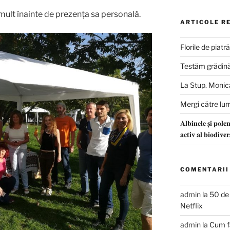
mult înainte de prezența sa personală.
ARTICOLE R
Florile de piatr
Testăm grădină
La Stup. Monica
Mergi către lu
𝐀𝐥𝐛𝐢𝐧𝐞𝐥𝐞 𝐬̦𝐢 𝐩𝐨𝐥𝐞𝐧
𝐚𝐜𝐭𝐢𝐯 𝐚𝐥 𝐛𝐢𝐨𝐝𝐢𝐯𝐞𝐫𝐬
COMENTARII
admin
la
50 de 
Netflix
admin
la
Cum fa