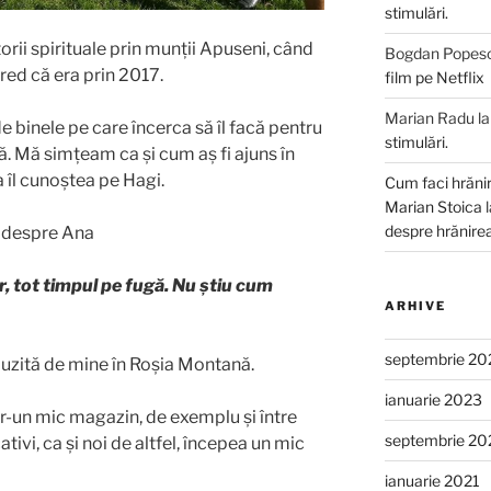
stimulări.
orii spirituale prin munții Apuseni, când
Bogdan Popes
red că era prin 2017.
film pe Netflix
Marian Radu
l
 binele pe care încerca să îl facă pentru
stimulări.
 Mă simțeam ca și cum aș fi ajuns în
a îl cunoștea pe Hagi.
Cum faci hrăniri
Marian Stoica
despre hrănirea
a despre Ana
 tot timpul pe fugă. Nu știu cum
ARHIVE
septembrie 20
auzită de mine în Roșia Montană.
ianuarie 2023
ntr-un mic magazin, de exemplu și între
septembrie 20
tivi, ca și noi de altfel, începea un mic
ianuarie 2021