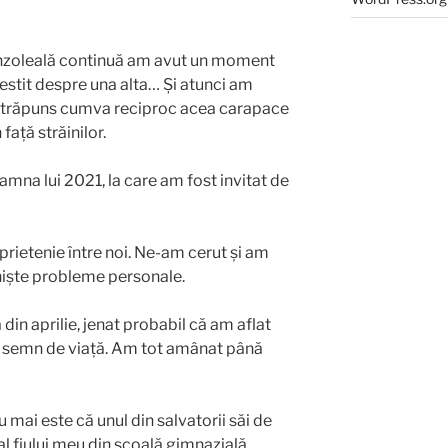
vânzoleală continuă am avut un moment
estit despre una alta… Și atunci am
străpuns cumva reciproc acea carapace
față străinilor.
toamna lui 2021, la care am fost invitat de
o prietenie între noi. Ne-am cerut și am
n niște probleme personale.
in aprilie, jenat probabil că am aflat
n semn de viață. Am tot amânat până
 mai este că unul din salvatorii săi de
-al fiului meu din școală gimnazială…