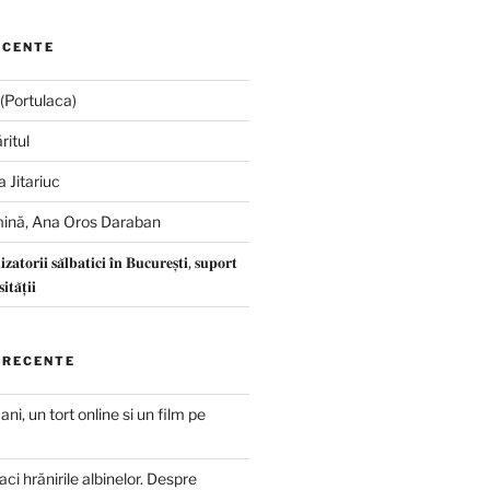
ECENTE
ă(Portulaca)
ritul
 Jitariuc
mină, Ana Oros Daraban
𝐢𝐳𝐚𝐭𝐨𝐫𝐢𝐢 𝐬𝐚̆𝐥𝐛𝐚𝐭𝐢𝐜𝐢 𝐢̂𝐧 𝐁𝐮𝐜𝐮𝐫𝐞𝐬̦𝐭𝐢, 𝐬𝐮𝐩𝐨𝐫𝐭
𝐭𝐚̆𝐭̦𝐢𝐢
 RECENTE
ani, un tort online si un film pe
ci hrănirile albinelor. Despre