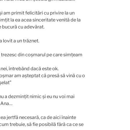
 am primit felicitări cu privire la un
imțit la ea acea sinceritate venită de la
se bucură cu adevărat.
 lovit a un trăznet.
ă trezesc din coșmarul pe care simțeam
nei, întrebând dacă este ok.
coșmar am așteptat că presă să vină cu o
șelat”
nu a dezmințit nimic și eu nu voi mai
a Ana…
a jertfă necesară, ca de aici înainte
um trebuie, să fie posibilă fără ca ce se