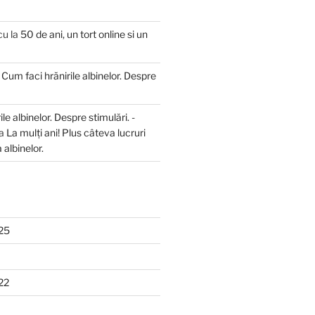
cu
la
50 de ani, un tort online si un
a
Cum faci hrănirile albinelor. Despre
le albinelor. Despre stimulări. -
la
La mulți ani! Plus câteva lucruri
 albinelor.
25
22