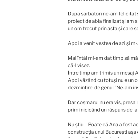
După sărbători ne-am felicitat și
proiect de abia finalizat și am s
un om trecut prin asta și care 
Apoi a venit vestea de azi și m-a
Mai întâi mi-am dat timp să m
că-l visez.
Între timp am trimis un mesaj A
Apoi văzând cu totuși nu e un 
dezmințire, de genul ”Ne-am în
Dar coșmarul nu era vis, presa 
primi nicicând un răspuns de l
Nu știu… Poate că Ana a fost ace
construcția unui București așa c