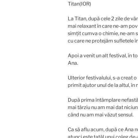
Titan(IOR)
La Titan, după cele 2 zile de 
mai relaxant în care ne-am pov
simțit cumva o chimie, ne-am 
cu care ne protejăm sufletele în 
Apoi a venit un alt festival, în 
Ana.
Ulterior festivalului, s-a creat 
primit ajutor unul de la altul, î
După prima întâmplare nefastă d
mai târziu nu am mai dat niciu
când nu am mai văzut sensul.
Ca să aflu acum, după ce Ana nu
atunci este tatăl unui coleg de