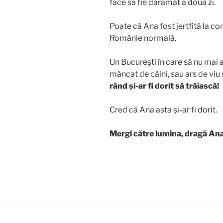
face să fie dărâmat a doua zi.
Poate că Ana fost jertfită la co
Românie normală.
Un București în care să nu mai a
mâncat de câini, sau ars de viu
rând și-ar fi dorit să trăiască!
Cred că Ana asta și-ar fi dorit.
Mergi către lumina, dragă Ana