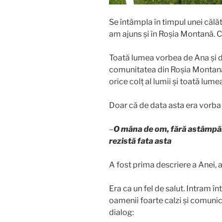
Se întâmpla în timpul unei călăt
am ajuns și în Roșia Montană. C
Toată lumea vorbea de Ana și de
comunitatea din Roșia Montană.
orice colț al lumii și toată lume
Doar că de data asta era vorb
–
O mâna de om, fără astâmpăr,
rezistă fata asta
A fost prima descriere a Anei, 
Era ca un fel de salut. Intram î
oamenii foarte calzi și comunica
dialog: