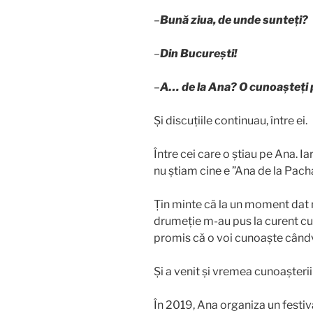
–
Bună ziua, de unde sunteți?
–
Din București!
–
A… de la Ana? O cunoașteți
Și discuțiile continuau, între ei.
Între cei care o știau pe Ana.
nu știam cine e ”Ana de la Pa
Țin minte că la un moment dat n
drumeție m-au pus la curent cu a
promis că o voi cunoaște cândv
Și a venit și vremea cunoașterii
În 2019, Ana organiza un festival