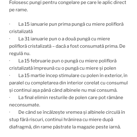
Folosesc pungi pentru congelare pe care le aplic direct
pe rame.
· La 15 ianuarie pun prima pungă cu miere polifloră
cristalizată
· La 31 ianuarie pun o a două pungă cu miere
polifloră cristalizată – dacă a fost consumată prima. De
regulă nu.
· La 15 februarie pun o pungă cu miere polifloră
cristalizată împreună cu o pungă cu miere și polen
· La 15 martie încep stimulare cu polen în exterior, în
paralel cu completarea din interior corelat cu consumul
și continui așa până când albinele nu mai consumă.
· La final elimin resturile de polen care pot rămâne
neconsumate.
· De când se încălzește vremea și albinele circulă în
stup fără riscuri, continui hrănirea cu miere după
diafragmă, din rame păstrate la magazie peste iarnă.