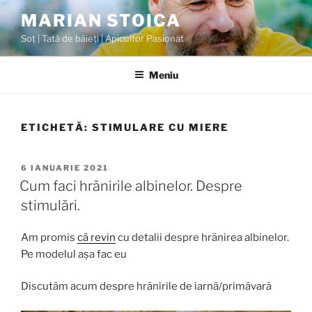
MARIAN STOICA
Soț | Tată de băieți | Apicultor Pasionat
Meniu
ETICHETĂ:
STIMULARE CU MIERE
6 IANUARIE 2021
Cum faci hrănirile albinelor. Despre
stimulări.
Am promis
că revin
cu detalii despre hrănirea albinelor.
Pe modelul așa fac eu
Discutăm acum despre hrănirile de iarnă/primăvară