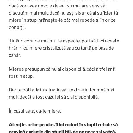
dacă vor avea nevoie de ea. Nu mai are sens să
discutăm mai mult, dacă nu eșți sigur că ai suficientă
miere în stup, hrănește-le cât mai repede și în orice
condiții.
Ținând cont de mai multe aspecte, poți să faci aceste
hrăniri cu miere cristalizată sau cu turtă pe baza de
zahăr.
Mierea presupun că nu ai disponibilă, căci altfel ar fi
fost în stup.
Dar te poți afla in situația să fi extras în toamnă mai
mult decât a fost cazul și să o ai disponibilă.
În cazul asta, da-le miere.
Atenție, orice produs îl introduci în stupi trebuie să
provină exclusiv din stupii tăi, de pe aceeași vatră.