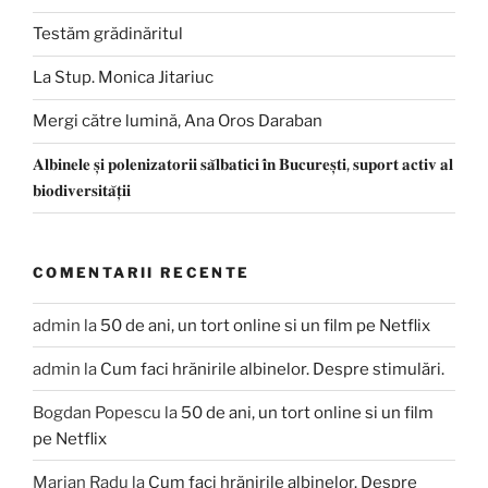
Testăm grădinăritul
La Stup. Monica Jitariuc
Mergi către lumină, Ana Oros Daraban
𝐀𝐥𝐛𝐢𝐧𝐞𝐥𝐞 𝐬̦𝐢 𝐩𝐨𝐥𝐞𝐧𝐢𝐳𝐚𝐭𝐨𝐫𝐢𝐢 𝐬𝐚̆𝐥𝐛𝐚𝐭𝐢𝐜𝐢 𝐢̂𝐧 𝐁𝐮𝐜𝐮𝐫𝐞𝐬̦𝐭𝐢, 𝐬𝐮𝐩𝐨𝐫𝐭 𝐚𝐜𝐭𝐢𝐯 𝐚𝐥
𝐛𝐢𝐨𝐝𝐢𝐯𝐞𝐫𝐬𝐢𝐭𝐚̆𝐭̦𝐢𝐢
COMENTARII RECENTE
admin
la
50 de ani, un tort online si un film pe Netflix
admin
la
Cum faci hrănirile albinelor. Despre stimulări.
Bogdan Popescu
la
50 de ani, un tort online si un film
pe Netflix
Marian Radu
la
Cum faci hrănirile albinelor. Despre