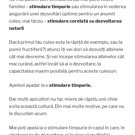
familiei –
stimulare timpurie
sau stimularea în vederea
asigurării unei dezvoltări optime pentru un anumit
cules, mai târziu –
stimulare corelată cu dezvoltarea
naturii
Dacă primul tău cules este la răpiță de exemplu, sau la
pomii fructiferi(?) atunci îți vei dori să dezvolți albinele
cât mai devreme. Și vei începe stimularea albinelor cât
mai curând, astfel încât să ai o dezvoltare, la
capacitatea maxim posibilă, pentru aceste culesuri.
Apelezi așadar la o
stimulare timpurie.
Dar mulți apicultori nu fac miere de răpită, unii chiar
evita această cultură. Din mai multe motive, pe care nu
le discutăm acum.
Mai poți apela la o stimulare timpurie în cazul în care, în
strategia ta de dezvoltare, ai în plan să multiplici