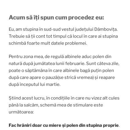
Acum să îți spun cum procedez eu:
Eu, am stupina în sud-sud vestul județului Dâmbovița.
Trebuie să ții cont tot timpul că locul în care ai stupina
schimbă foarte mult datele problemei.
Pentru zona mea, de regulă albinele aduc polen din
natură după jumătatea lunii februarie. Sunt câteva zile,
poate o săptămâna în care albinele bagă puțin polen
după care apare o pauză(se strică vremea) și reapare
după începutul lui martie.
Știind acest lucru, în condițiile în care nu vizez alt cules
până la salcâm, schemă mea de stimulare este
următoarea:
Fac hrăniri doar cu miere și polen din stupina proprie
.